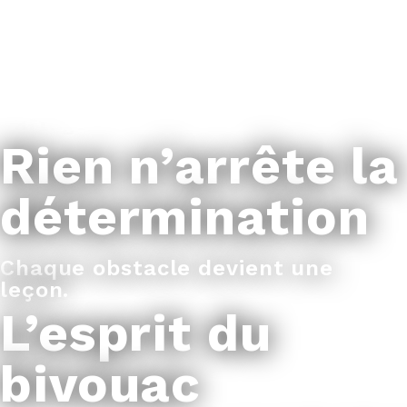
avant tout
Dans l’effort comme dans le
partage.
Rien n’arrête la
détermination
Chaque obstacle devient une
leçon.
L’esprit du
bivouac