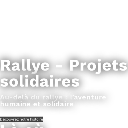
Rallye - Projets
solidaires
Au-delà du rallye : l’aventure
humaine et solidaire
Découvrez notre histoire