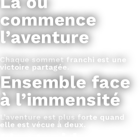
Là où
commence
l’aventure
Chaque sommet franchi est une
victoire partagée.
Ensemble face
à l’immensité
L’aventure est plus forte quand
elle est vécue à deux.
L'entraide