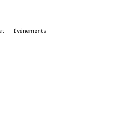
et
Événements
Photos
mot de passe